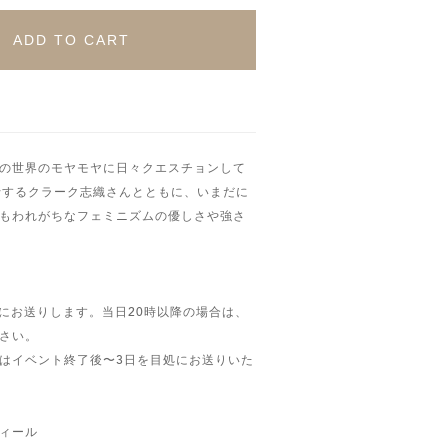
ADD TO CART
の世界のモヤモヤに日々クエスチョンして
行するクラーク志織さんとともに、いまだに
もわれがちなフェミニズムの優しさや強さ
時〜
までにお送りします。当日20時以降の場合は、
さい。
はイベント終了後〜3日を目処にお送りいた
ィール