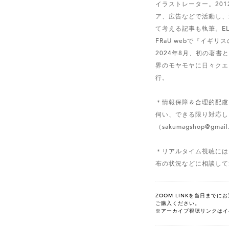
イラストレーター。20
ア、広告などで活動し、
て考える記事も執筆。E
FRaU webで『イギ
2024年8月、初の著
界のモヤモヤに日々クエ
行。
＊情報保障＆合理的配慮
伺い、できる限り対応し
（sakumagshop@g
＊リアルタイム視聴には
布の状況などに相談して
ZOOM LINKを当日まで
ご購入ください。
※アーカイブ視聴リンクはイ