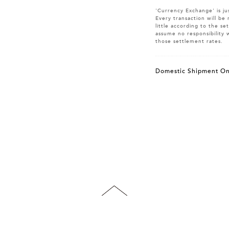
'Currency Exchange' is ju
Every transaction will be 
little according to the s
assume no responsibility 
those settlement rates.
Domestic Shipment On