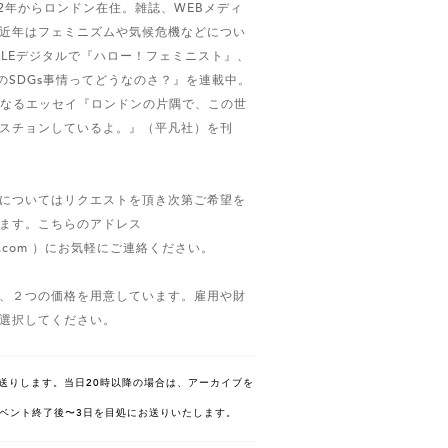
12年からロンドン在住。雑誌、WEBメディ
近年はフェミニズムや気候危機などについ
LLEデジタルで『ハロー！フェミニスト』、
リスのSDGs事情ってどうなのさ？』を連載中。
書となるエッセイ『ロンドンの片隅で、この世
スチョンしているよ。』（平凡社）を刊
についてはリクエストを頂き次第ご希望を
ます。こちらのアドレス
mail.com ）にお気軽にご連絡ください。
、２つの価格を用意しています。雇用や財
選択してください。
にお送りします。当日20時以降の場合は、アーカイブを
ベント終了後〜3日を目処にお送りいたします。