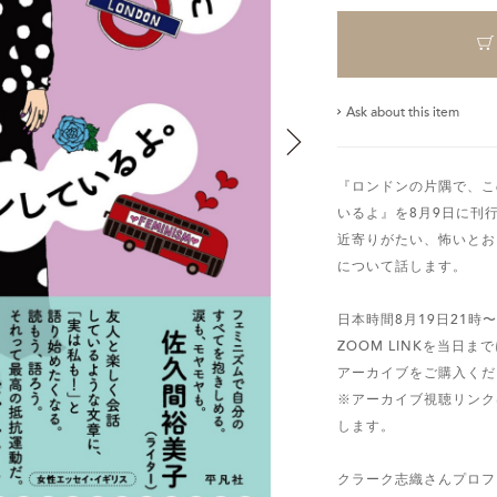
Ask about this item
『ロンドンの片隅で、こ
いるよ』を8月9日に刊
近寄りがたい、怖いとお
について話します。
日本時間8月19日21
ZOOM LINKを当日
アーカイブをご購入くだ
※アーカイブ視聴リンク
します。
クラーク志織さんプロフ