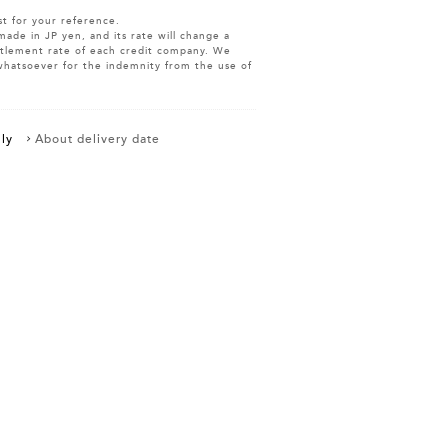
st for your reference.
made in JP yen, and its rate will change a
ettlement rate of each credit company. We
whatsoever for the indemnity from the use of
ly
About delivery date