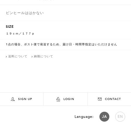
ピンヒールははかない
SIZE
１９ｃｍ／１７７ｐ
1点の場合、ポスト便で発送するため、届け日・時間帯指定はいただけません
送料について
納期について
SIGN UP
LOGIN
CONTACT
Language:
JA
EN