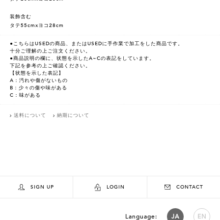
装飾含む
タテ55cmxヨコ28cm
●こちらはUSEDの商品、またはUSEDに手作業で加工をした商品です。
十分ご理解の上ご注文ください。
●商品説明の欄に、状態を示したA~Cの表記をしています。
下記を参考の上ご確認ください。
【状態を示した表記】
A：汚れや傷がないもの
B：少々の傷や味がある
C：味がある
送料について
納期について
SIGN UP
LOGIN
CONTACT
Language:
JA
EN